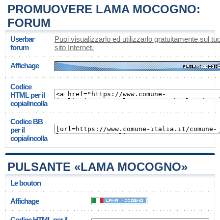
PROMUOVERE LAMA MOCOGNO:
FORUM
Userbar
Puoi visualizzarlo ed utilizzarlo gratuitamente sul tu
forum
sito Internet.
Affichage
Codice
HTML per il
copia/incolla
Codice BB
per il
copia/incolla
PULSANTE «LAMA MOCOGNO»
Le bouton
Affichage
Codice HTML per il