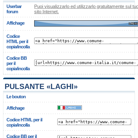
Userbar
Puoi visualizzarlo ed utilizzarlo gratuitamente sul tu
forum
sito Internet.
Affichage
Codice
HTML per il
copia/incolla
Codice BB
per il
copia/incolla
PULSANTE «LAGHI»
Le bouton
Affichage
Codice HTML per il
copia/incolla
Codice BB per il