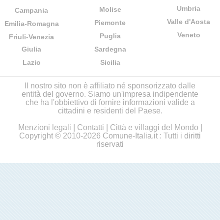
Umbria
Molise
Campania
Valle d'Aosta
Piemonte
Emilia-Romagna
Veneto
Puglia
Friuli-Venezia
Giulia
Sardegna
Lazio
Sicilia
Il nostro sito non è affiliato né sponsorizzato dalle
entità del governo. Siamo un'impresa indipendente
che ha l'obbiettivo di fornire informazioni valide a
cittadini e residenti del Paese.
Menzioni legali
|
Contatti
|
Città e villaggi del Mondo
|
Copyright © 2010-2026 Comune-Italia.it : Tutti i diritti
riservati