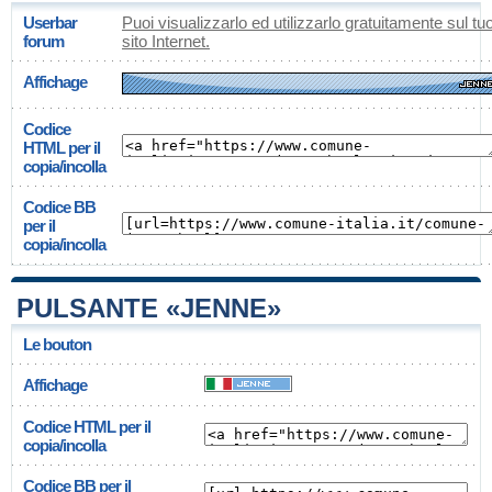
Userbar
Puoi visualizzarlo ed utilizzarlo gratuitamente sul tu
forum
sito Internet.
Affichage
Codice
HTML per il
copia/incolla
Codice BB
per il
copia/incolla
PULSANTE «JENNE»
Le bouton
Affichage
Codice HTML per il
copia/incolla
Codice BB per il