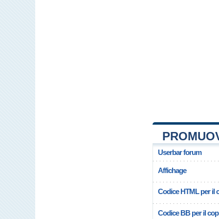
PROMUOV
Userbar forum
Affichage
Codice HTML per il c
Codice BB per il copi