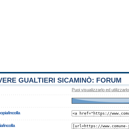
ERE GUALTIERI SICAMINÒ: FORUM
Puoi visualizzarlo ed utilizzarl
opia/incolla
a/incolla