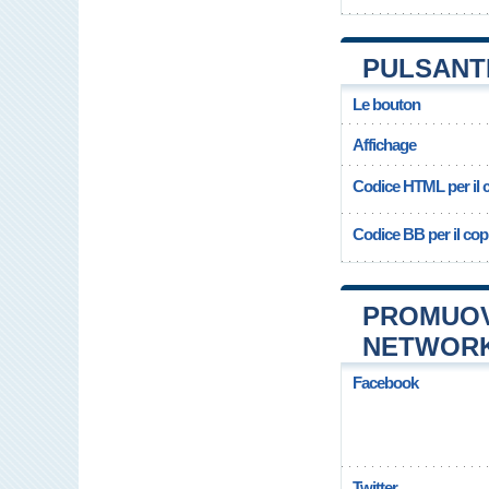
PULSANTE
Le bouton
Affichage
Codice HTML per il c
Codice BB per il copi
PROMUOVE
NETWOR
Facebook
Twitter