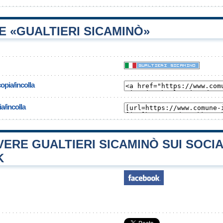
 «GUALTIERI SICAMINÒ»
opia/incolla
a/incolla
RE GUALTIERI SICAMINÒ SUI SOCI
K