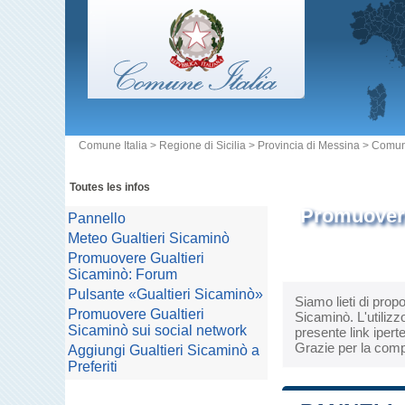
Comune Italia
>
Regione di Sicilia
>
Provincia di Messina
>
Comune
Toutes les infos
Promuovere
Pannello
Meteo Gualtieri Sicaminò
Promuovere Gualtieri
Sicaminò: Forum
Pulsante «Gualtieri Sicaminò»
Siamo lieti di prop
Promuovere Gualtieri
Sicaminò. L'utilizz
Sicaminò sui social network
presente link ipert
Grazie per la comp
Aggiungi Gualtieri Sicaminò a
Preferiti