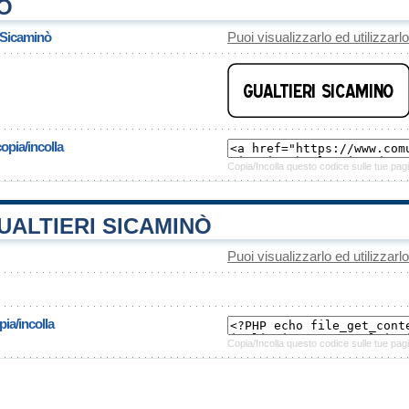
O
i Sicaminò
Puoi visualizzarlo ed utilizzarl
opia/incolla
Copia/Incolla questo codice sulle tue pagi
ALTIERI SICAMINÒ
Puoi visualizzarlo ed utilizzarl
ia/incolla
Copia/Incolla questo codice sulle tue pagi