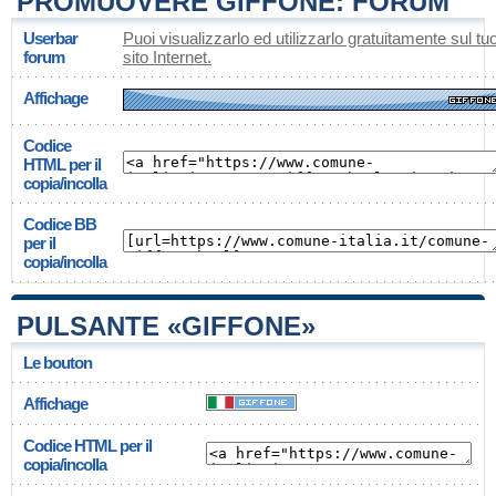
PROMUOVERE GIFFONE: FORUM
Userbar
Puoi visualizzarlo ed utilizzarlo gratuitamente sul tu
forum
sito Internet.
Affichage
Codice
HTML per il
copia/incolla
Codice BB
per il
copia/incolla
PULSANTE «GIFFONE»
Le bouton
Affichage
Codice HTML per il
copia/incolla