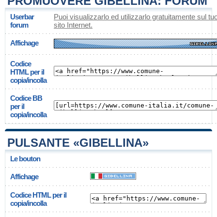
PROMUOVERE GIBELLINA: FORUM
Userbar
Puoi visualizzarlo ed utilizzarlo gratuitamente sul tu
forum
sito Internet.
Affichage
Codice
HTML per il
copia/incolla
Codice BB
per il
copia/incolla
PULSANTE «GIBELLINA»
Le bouton
Affichage
Codice HTML per il
copia/incolla