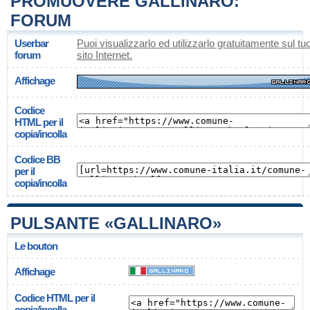
PROMUOVERE GALLINARO:
FORUM
Userbar
Puoi visualizzarlo ed utilizzarlo gratuitamente sul tu
forum
sito Internet.
Affichage
Codice
HTML per il
copia/incolla
Codice BB
per il
copia/incolla
PULSANTE «GALLINARO»
Le bouton
Affichage
Codice HTML per il
copia/incolla