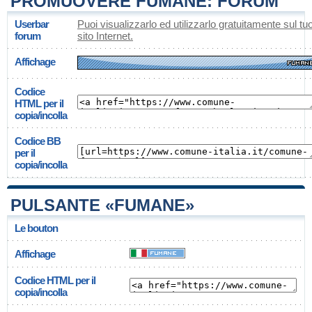
PROMUOVERE FUMANE: FORUM
Userbar
Puoi visualizzarlo ed utilizzarlo gratuitamente sul tu
forum
sito Internet.
Affichage
Codice
HTML per il
copia/incolla
Codice BB
per il
copia/incolla
PULSANTE «FUMANE»
Le bouton
Affichage
Codice HTML per il
copia/incolla