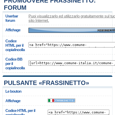
PROMUOVERE FRASSINETTO:
FORUM
Userbar
Puoi visualizzarlo ed utilizzarlo gratuitamente sul tu
forum
sito Internet.
Affichage
Codice
HTML per il
copia/incolla
Codice BB
per il
copia/incolla
PULSANTE «FRASSINETTO»
Le bouton
Affichage
Codice HTML per il
copia/incolla