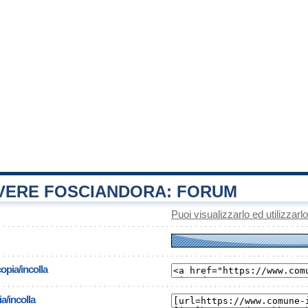
ERE FOSCIANDORA: FORUM
Puoi visualizzarlo ed utilizzarl
opia/incolla
a/incolla