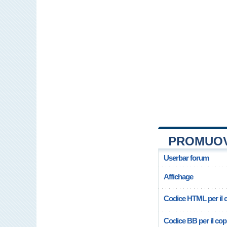
PROMUOV
Userbar forum
Affichage
Codice HTML per il c
Codice BB per il copi