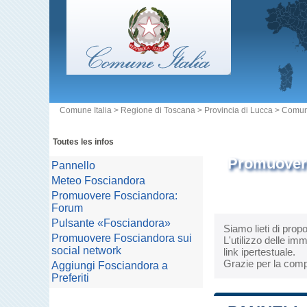
Comune Italia
>
Regione di Toscana
>
Provincia di Lucca
>
Comun
Toutes les infos
Promuovere
Pannello
Meteo Fosciandora
Promuovere Fosciandora:
Forum
Pulsante «Fosciandora»
Siamo lieti di prop
Promuovere Fosciandora sui
L'utilizzo delle im
social network
link ipertestuale.
Grazie per la comp
Aggiungi Fosciandora a
Preferiti