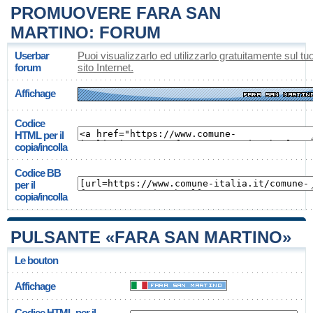
PROMUOVERE FARA SAN
MARTINO: FORUM
Userbar
Puoi visualizzarlo ed utilizzarlo gratuitamente sul tu
forum
sito Internet.
Affichage
Codice
HTML per il
copia/incolla
Codice BB
per il
copia/incolla
PULSANTE «FARA SAN MARTINO»
Le bouton
Affichage
Codice HTML per il