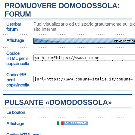
PROMUOVERE DOMODOSSOLA:
FORUM
Userbar
Puoi visualizzarlo ed utilizzarlo gratuitamente sul tu
forum
sito Internet.
Affichage
Codice
HTML per il
copia/incolla
Codice BB
per il
copia/incolla
PULSANTE «DOMODOSSOLA»
Le bouton
Affichage
Codice HTML per il