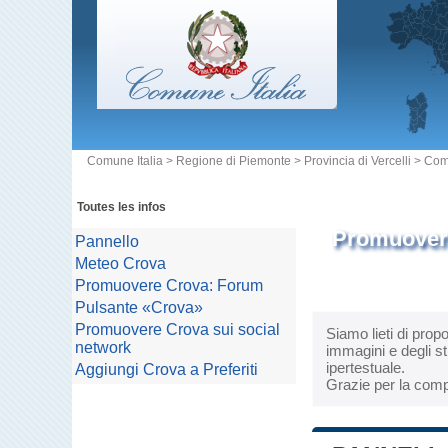
Comune Italia
>
Regione di Piemonte
>
Provincia di Vercelli
>
Com
Toutes les infos
Promuovere
Pannello
Meteo Crova
Promuovere Crova: Forum
Pulsante «Crova»
Promuovere Crova sui social
Siamo lieti di prop
network
immagini e degli st
ipertestuale.
Aggiungi Crova a Preferiti
Grazie per la comp