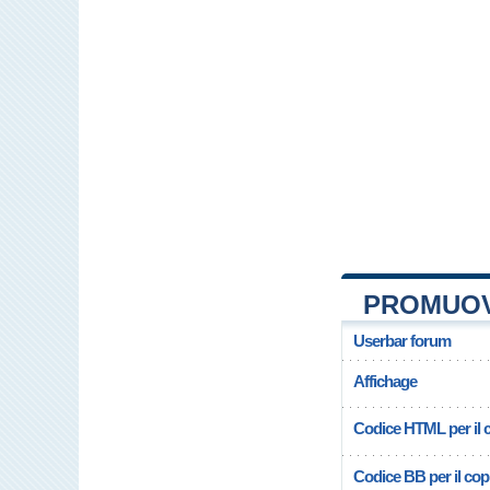
PROMUOV
Userbar forum
Affichage
Codice HTML per il c
Codice BB per il copi