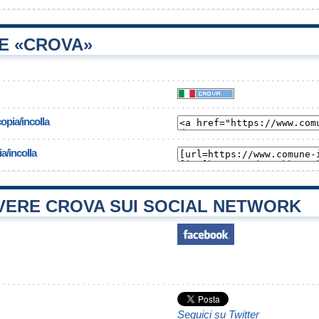
E «CROVA»
opia/incolla
a/incolla
ERE CROVA SUI SOCIAL NETWORK
Seguici su Twitter