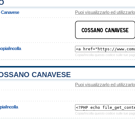
O
o Canavese
Puoi visualizzarlo ed utilizzarl
opia/incolla
Copia/Incolla questo codice sulle tue pagi
OSSANO CANAVESE
Puoi visualizzarlo ed utilizzarl
ia/incolla
Copia/Incolla questo codice sulle tue pagi