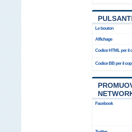
PULSANT
Le bouton
Affichage
Codice HTML per il c
Codice BB per il copi
PROMUOV
NETWOR
Facebook
Twitter