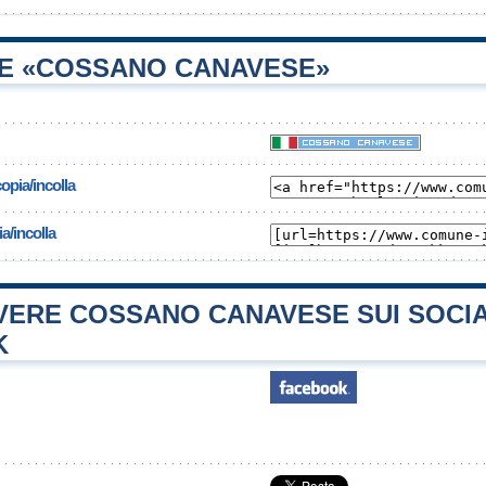
E «COSSANO CANAVESE»
opia/incolla
a/incolla
ERE COSSANO CANAVESE SUI SOCI
K