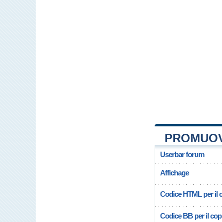
PROMUOV
Userbar forum
Affichage
Codice HTML per il c
Codice BB per il copi