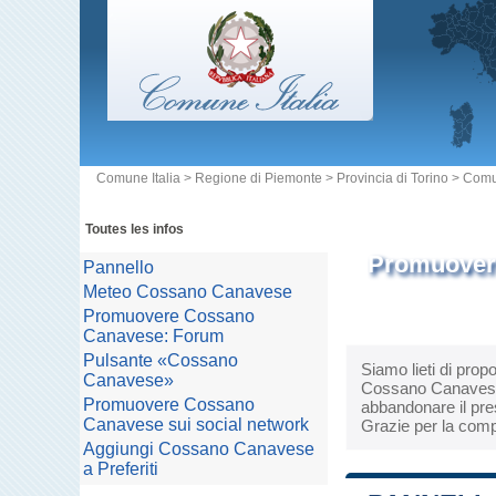
Comune Italia
>
Regione di Piemonte
>
Provincia di Torino
>
Comu
Toutes les infos
Promuovere
Pannello
Meteo Cossano Canavese
Promuovere Cossano
Canavese: Forum
Pulsante «Cossano
Siamo lieti di prop
Canavese»
Cossano Canavese. L
Promuovere Cossano
abbandonare il pres
Canavese sui social network
Grazie per la comp
Aggiungi Cossano Canavese
a Preferiti