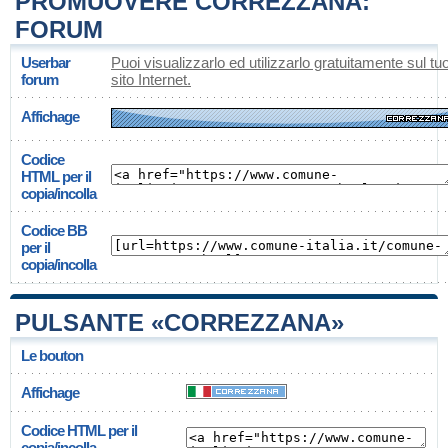
PROMUOVERE CORREZZANA:
FORUM
Userbar
Puoi visualizzarlo ed utilizzarlo gratuitamente sul tu
forum
sito Internet.
Affichage
Codice
HTML per il
copia/incolla
Codice BB
per il
copia/incolla
PULSANTE «CORREZZANA»
Le bouton
Affichage
Codice HTML per il
copia/incolla