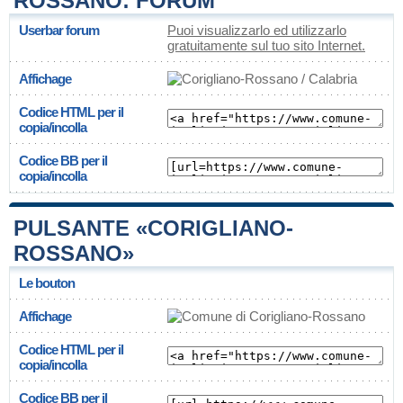
ROSSANO: FORUM
Userbar forum
Puoi visualizzarlo ed utilizzarlo
gratuitamente sul tuo sito Internet.
Affichage
Codice HTML per il
copia/incolla
Codice BB per il
copia/incolla
PULSANTE «CORIGLIANO-
ROSSANO»
Le bouton
Affichage
Codice HTML per il
copia/incolla
Codice BB per il