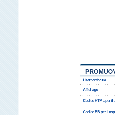
PROMUOV
Userbar forum
Affichage
Codice HTML per il c
Codice BB per il copi