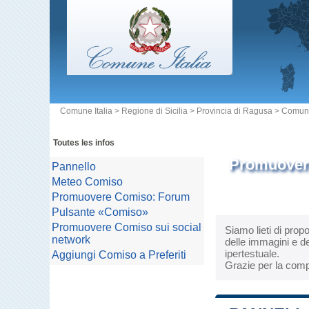
Comune Italia
>
Regione di Sicilia
>
Provincia di Ragusa
>
Comun
Toutes les infos
Promuovere
Pannello
Meteo Comiso
Promuovere Comiso: Forum
Pulsante «Comiso»
Promuovere Comiso sui social
Siamo lieti di prop
network
delle immagini e de
ipertestuale.
Aggiungi Comiso a Preferiti
Grazie per la comp