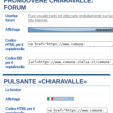
PROMUOVERE CHIARAVALLE:
FORUM
Userbar
Puoi visualizzarlo ed utilizzarlo gratuitamente sul tu
forum
sito Internet.
Affichage
Codice
HTML per il
copia/incolla
Codice BB
per il
copia/incolla
PULSANTE «CHIARAVALLE»
Le bouton
Affichage
Codice HTML per il
copia/incolla