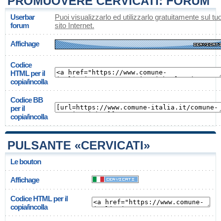
PROMUOVERE CERVICATI: FORUM
Userbar
Puoi visualizzarlo ed utilizzarlo gratuitamente sul tu
forum
sito Internet.
Affichage
Codice
HTML per il
copia/incolla
Codice BB
per il
copia/incolla
PULSANTE «CERVICATI»
Le bouton
Affichage
Codice HTML per il
copia/incolla