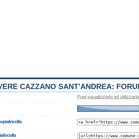
ERE CAZZANO SANT'ANDREA: FORU
Puoi visualizzarlo ed utilizzarl
opia/incolla
a/incolla