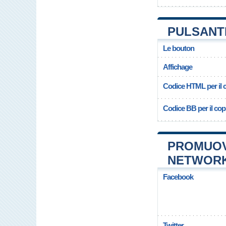
PULSANT
Le bouton
Affichage
Codice HTML per il c
Codice BB per il copi
PROMUOV
NETWOR
Facebook
Twitter