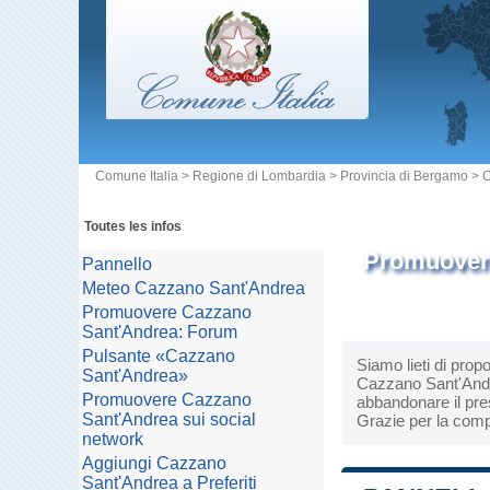
Comune Italia
>
Regione di Lombardia
>
Provincia di Bergamo
>
C
Toutes les infos
Promuovere
Pannello
Meteo Cazzano Sant'Andrea
Promuovere Cazzano
Sant'Andrea: Forum
Pulsante «Cazzano
Siamo lieti di prop
Sant'Andrea»
Cazzano Sant'Andrea
Promuovere Cazzano
abbandonare il pres
Sant'Andrea sui social
Grazie per la comp
network
Aggiungi Cazzano
Sant'Andrea a Preferiti