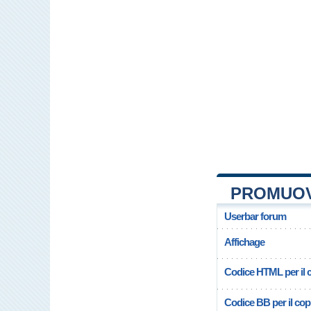
PROMUOV
Userbar forum
Affichage
Codice HTML per il c
Codice BB per il copi