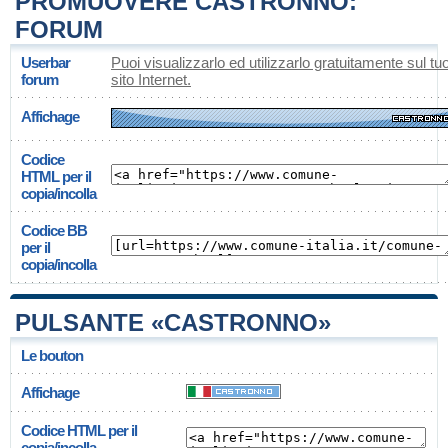
PROMUOVERE CASTRONNO:
FORUM
Userbar
Puoi visualizzarlo ed utilizzarlo gratuitamente sul tu
forum
sito Internet.
Affichage
Codice
HTML per il
copia/incolla
Codice BB
per il
copia/incolla
PULSANTE «CASTRONNO»
Le bouton
Affichage
Codice HTML per il
copia/incolla