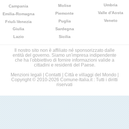
Umbria
Molise
Campania
Valle d'Aosta
Piemonte
Emilia-Romagna
Veneto
Puglia
Friuli-Venezia
Giulia
Sardegna
Lazio
Sicilia
Il nostro sito non è affiliato né sponsorizzato dalle
entità del governo. Siamo un'impresa indipendente
che ha l'obbiettivo di fornire informazioni valide a
cittadini e residenti del Paese.
Menzioni legali
|
Contatti
|
Città e villaggi del Mondo
|
Copyright © 2010-2026 Comune-Italia.it : Tutti i diritti
riservati