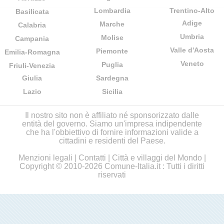
Lombardia
Trentino-Alto
Basilicata
Adige
Marche
Calabria
Umbria
Molise
Campania
Valle d'Aosta
Piemonte
Emilia-Romagna
Veneto
Puglia
Friuli-Venezia
Giulia
Sardegna
Lazio
Sicilia
Il nostro sito non è affiliato né sponsorizzato dalle
entità del governo. Siamo un'impresa indipendente
che ha l'obbiettivo di fornire informazioni valide a
cittadini e residenti del Paese.
Menzioni legali
|
Contatti
|
Città e villaggi del Mondo
|
Copyright © 2010-2026 Comune-Italia.it : Tutti i diritti
riservati