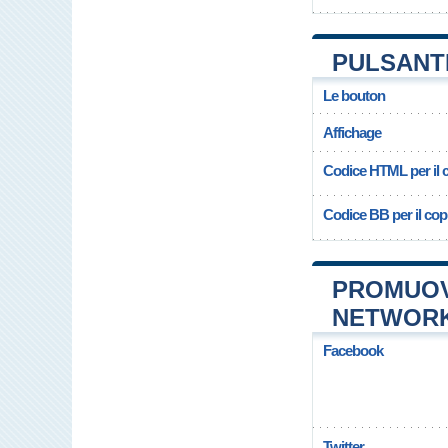
PULSANTE
Le bouton
Affichage
Codice HTML per il c
Codice BB per il copi
PROMUOVE
NETWOR
Facebook
Twitter