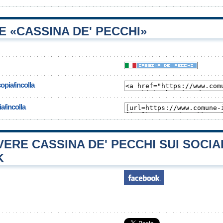
 «CASSINA DE' PECCHI»
opia/incolla
a/incolla
RE CASSINA DE' PECCHI SUI SOCIA
K