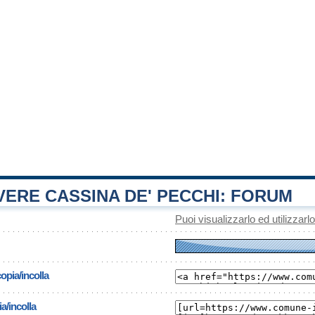
ERE CASSINA DE' PECCHI: FORUM
Puoi visualizzarlo ed utilizzarl
opia/incolla
a/incolla