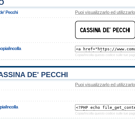
O
de' Pecchi
Puoi visualizzarlo ed utilizzarl
opia/incolla
Copia/Incolla questo codice sulle tue pagi
SSINA DE' PECCHI
Puoi visualizzarlo ed utilizzarl
ia/incolla
Copia/Incolla questo codice sulle tue pagi