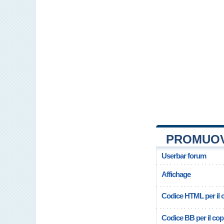
PROMUOV
Userbar forum
Affichage
Codice HTML per il c
Codice BB per il copi