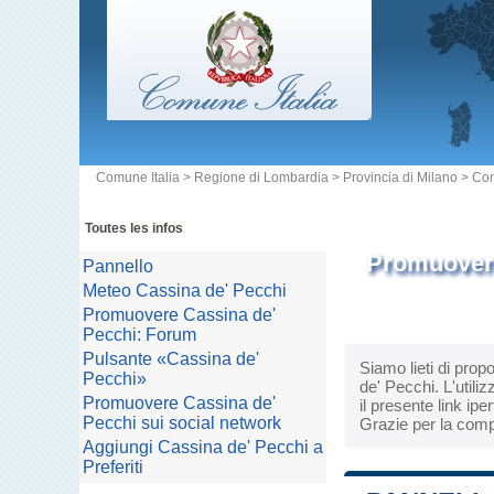
Comune Italia
>
Regione di Lombardia
>
Provincia di Milano
>
Com
Toutes les infos
Promuovere
Pannello
Meteo Cassina de' Pecchi
Promuovere Cassina de'
Pecchi: Forum
Pulsante «Cassina de'
Siamo lieti di prop
Pecchi»
de' Pecchi. L'utili
Promuovere Cassina de'
il presente link ipe
Pecchi sui social network
Grazie per la comp
Aggiungi Cassina de' Pecchi a
Preferiti