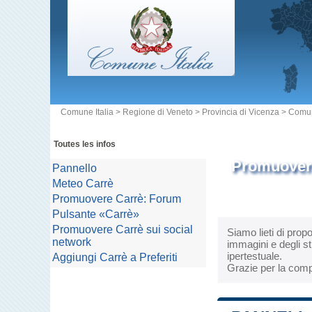
Comune Italia
>
Regione di Veneto
>
Provincia di Vicenza
>
Comun
Toutes les infos
Promuovere
Pannello
Meteo Carrè
Promuovere Carrè: Forum
Pulsante «Carrè»
Promuovere Carrè sui social
Siamo lieti di prop
network
immagini e degli st
ipertestuale.
Aggiungi Carrè a Preferiti
Grazie per la comp