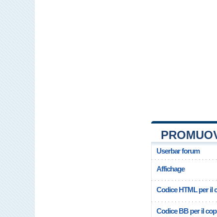
PROMUOV
Userbar forum
Affichage
Codice HTML per il c
Codice BB per il copi