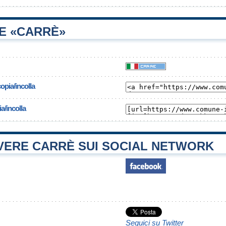
E «CARRÈ»
opia/incolla
a/incolla
ERE CARRÈ SUI SOCIAL NETWORK
Seguici su Twitter