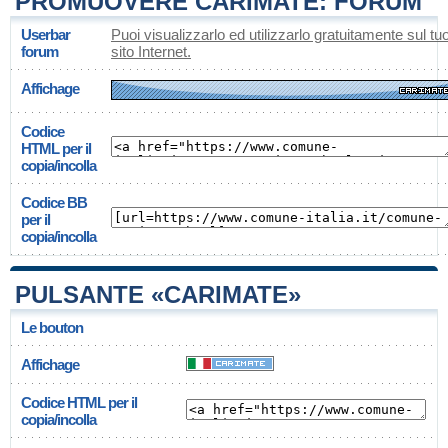
PROMUOVERE CARIMATE: FORUM
Userbar
Puoi visualizzarlo ed utilizzarlo gratuitamente sul tu
forum
sito Internet.
Affichage
Codice
HTML per il
copia/incolla
Codice BB
per il
copia/incolla
PULSANTE «CARIMATE»
Le bouton
Affichage
Codice HTML per il
copia/incolla