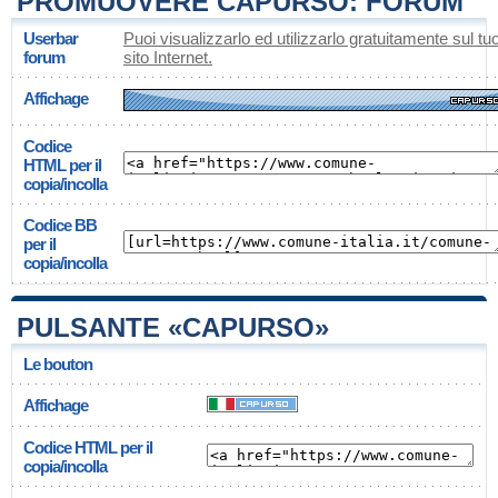
PROMUOVERE CAPURSO: FORUM
Userbar
Puoi visualizzarlo ed utilizzarlo gratuitamente sul tu
forum
sito Internet.
Affichage
Codice
HTML per il
copia/incolla
Codice BB
per il
copia/incolla
PULSANTE «CAPURSO»
Le bouton
Affichage
Codice HTML per il
copia/incolla