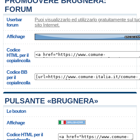
PROMUOVERE BRUGNERA:
FORUM
Userbar
Puoi visualizzarlo ed utilizzarlo gratuitamente sul tu
forum
sito Internet.
Affichage
Codice
HTML per il
copia/incolla
Codice BB
per il
copia/incolla
PULSANTE «BRUGNERA»
Le bouton
Affichage
Codice HTML per il
copia/incolla