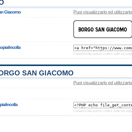
O
San Giacomo
Puoi visualizzarlo ed utilizzarl
opia/incolla
Copia/Incolla questo codice sulle tue pagi
ORGO SAN GIACOMO
Puoi visualizzarlo ed utilizzarl
ia/incolla
Copia/Incolla questo codice sulle tue pagi