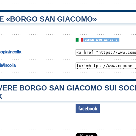
E «BORGO SAN GIACOMO»
opia/incolla
a/incolla
ERE BORGO SAN GIACOMO SUI SOC
K