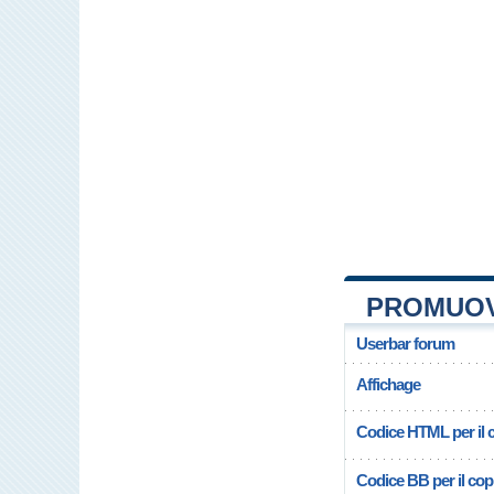
PROMUOV
Userbar forum
Affichage
Codice HTML per il c
Codice BB per il copi