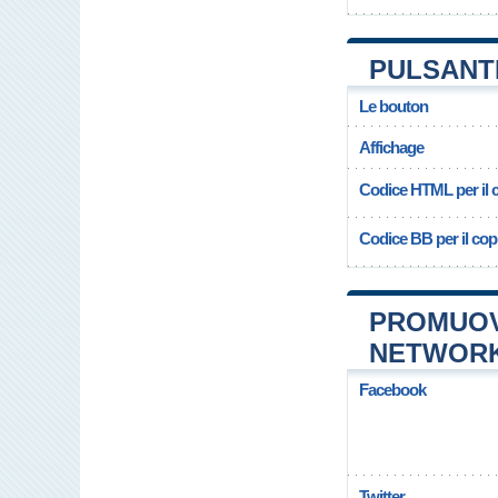
PULSANT
Le bouton
Affichage
Codice HTML per il c
Codice BB per il copi
PROMUOV
NETWOR
Facebook
Twitter