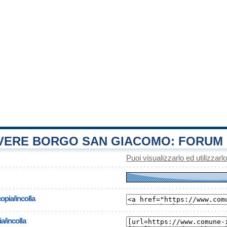
ERE BORGO SAN GIACOMO: FORUM
Puoi visualizzarlo ed utilizzarl
opia/incolla
a/incolla