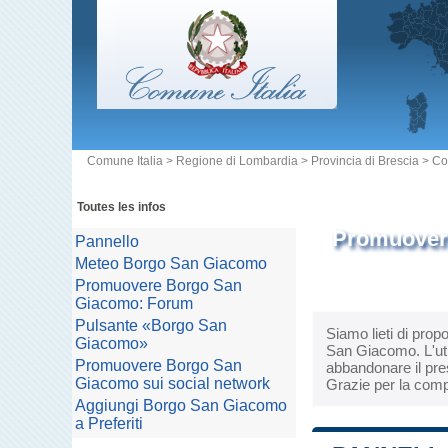
Comune Italia
>
Regione di Lombardia
>
Provincia di Brescia
>
Co
Toutes les infos
Promuovere
Pannello
Meteo Borgo San Giacomo
Promuovere Borgo San
Giacomo: Forum
Pulsante «Borgo San
Siamo lieti di prop
Giacomo»
San Giacomo. L'util
Promuovere Borgo San
abbandonare il pres
Giacomo sui social network
Grazie per la comp
Aggiungi Borgo San Giacomo
a Preferiti