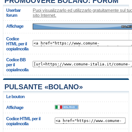
PROMUOVERE BOLANO: FORUM
Userbar
Puoi visualizzarlo ed utilizzarlo gratuitamente sul tu
forum
sito Internet.
Affichage
Codice
HTML per il
copia/incolla
Codice BB
per il
copia/incolla
PULSANTE «BOLANO»
Le bouton
Affichage
Codice HTML per il
copia/incolla