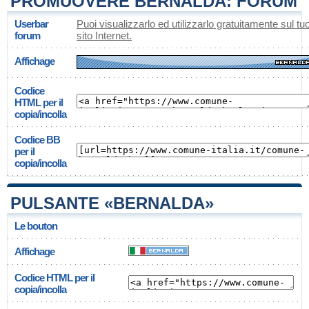
PROMUOVERE BERNALDA: FORUM
Userbar
Puoi visualizzarlo ed utilizzarlo gratuitamente sul tu
forum
sito Internet.
Affichage
Codice
HTML per il
copia/incolla
Codice BB
per il
copia/incolla
PULSANTE «BERNALDA»
Le bouton
Affichage
Codice HTML per il
copia/incolla