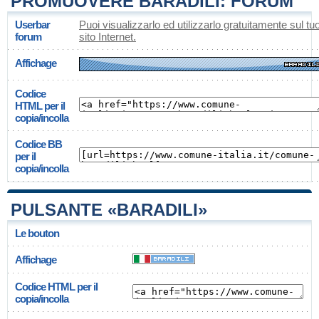
PROMUOVERE BARADILI: FORUM
Userbar
Puoi visualizzarlo ed utilizzarlo gratuitamente sul tu
forum
sito Internet.
Affichage
Codice
HTML per il
copia/incolla
Codice BB
per il
copia/incolla
PULSANTE «BARADILI»
Le bouton
Affichage
Codice HTML per il
copia/incolla