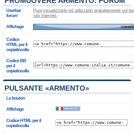
PROMUOVERE ARMENTO: FORUM
Userbar
Puoi visualizzarlo ed utilizzarlo gratuitamente sul tu
forum
sito Internet.
Affichage
Codice
HTML per il
copia/incolla
Codice BB
per il
copia/incolla
PULSANTE «ARMENTO»
Le bouton
Affichage
Codice HTML per il
copia/incolla