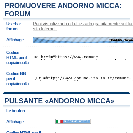
PROMUOVERE ANDORNO MICCA:
FORUM
Userbar
Puoi visualizzarlo ed utilizzarlo gratuitamente sul tu
forum
sito Internet.
Affichage
Codice
HTML per il
copia/incolla
Codice BB
per il
copia/incolla
PULSANTE «ANDORNO MICCA»
Le bouton
Affichage
Codice HTML per il