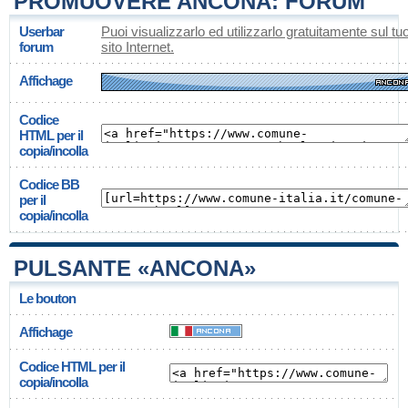
PROMUOVERE ANCONA: FORUM
Userbar
Puoi visualizzarlo ed utilizzarlo gratuitamente sul tu
forum
sito Internet.
Affichage
Codice
HTML per il
copia/incolla
Codice BB
per il
copia/incolla
PULSANTE «ANCONA»
Le bouton
Affichage
Codice HTML per il
copia/incolla