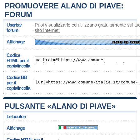
PROMUOVERE ALANO DI PIAVE:
FORUM
Userbar
Puoi visualizzarlo ed utilizzarlo gratuitamente sul tu
forum
sito Internet.
Affichage
Codice
HTML per il
copia/incolla
Codice BB
per il
copia/incolla
PULSANTE «ALANO DI PIAVE»
Le bouton
Affichage
Codice HTML per il