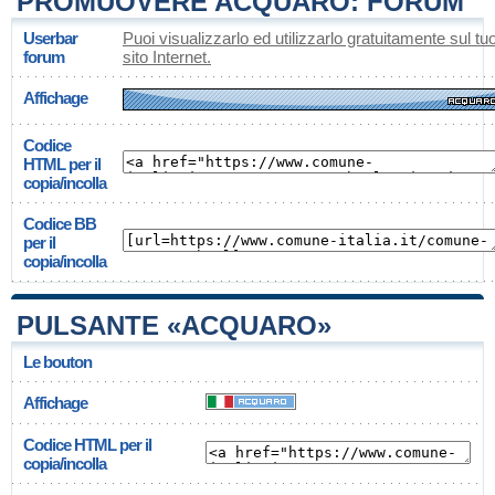
PROMUOVERE ACQUARO: FORUM
Userbar
Puoi visualizzarlo ed utilizzarlo gratuitamente sul tu
forum
sito Internet.
Affichage
Codice
HTML per il
copia/incolla
Codice BB
per il
copia/incolla
PULSANTE «ACQUARO»
Le bouton
Affichage
Codice HTML per il
copia/incolla