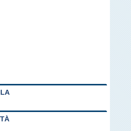
LLA
Leaflet
|
Map data ©
OpenStreetMap
contributors
TTÀ