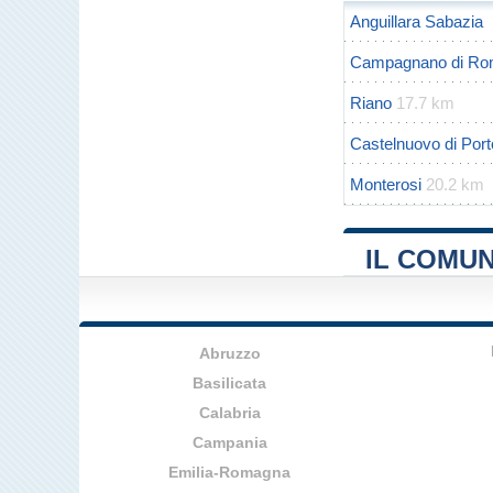
Anguillara Sabazia
Campagnano di R
Riano
17.7 km
Castelnuovo di Port
Monterosi
20.2 km
IL COMUN
Abruzzo
Basilicata
Calabria
Campania
Emilia-Romagna