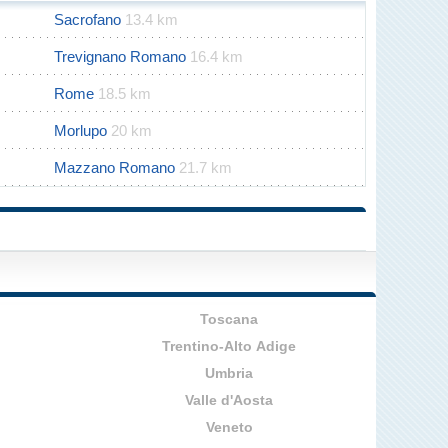
Sacrofano
13.4 km
Trevignano Romano
16.4 km
Rome
18.5 km
Morlupo
20 km
Mazzano Romano
21.7 km
Toscana
Trentino-Alto Adige
Umbria
Valle d'Aosta
Veneto