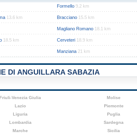
Formello
9.2 km
oma
13.6 km
Bracciano
15.5 km
Magliano Romano
18.1 km
o
18.5 km
Cerveteri
18.9 km
Manziana
21 km
E DI ANGUILLARA SABAZIA
Friuli-Venezia Giulia
Molise
Lazio
Piemonte
Liguria
Puglia
Lombardia
Sardegna
Marche
Sicilia