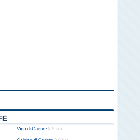
Leaflet
|
Map data ©
OpenStreetMap
contributors
FE
Vigo di Cadore
8.9 km