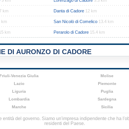
e
9 km
Lorenzago di Cadore
9.3 km
.7 km
Danta di Cadore
12 km
3 km
San Nicolò di Comelico
13.4 km
15 km
Perarolo di Cadore
15.4 km
E DI AURONZO DI CADORE
Friuli-Venezia Giulia
Molise
Lazio
Piemonte
Liguria
Puglia
Lombardia
Sardegna
Marche
Sicilia
lle entità del governo. Siamo un'impresa indipendente che ha l'obbi
residenti del Paese.