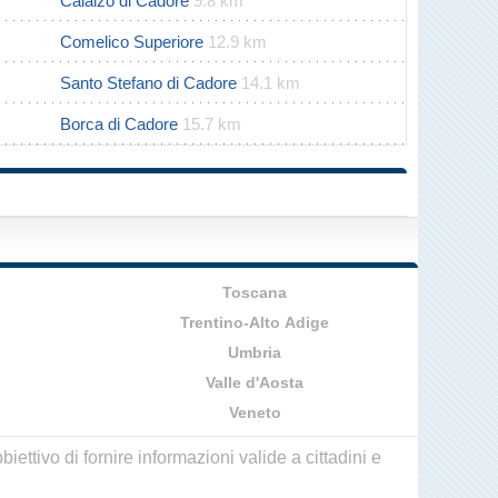
Calalzo di Cadore
9.8 km
Comelico Superiore
12.9 km
Santo Stefano di Cadore
14.1 km
Borca di Cadore
15.7 km
Toscana
Trentino-Alto Adige
Umbria
Valle d'Aosta
Veneto
ettivo di fornire informazioni valide a cittadini e