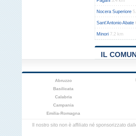
Pagani
3.4 km
Nocera Superiore
5
Sant'Antonio Abate
Minori
7.2 km
IL COMU
Abruzzo
Basilicata
Calabria
Campania
Emilia-Romagna
Il nostro sito non è affiliato né sponsorizzato da