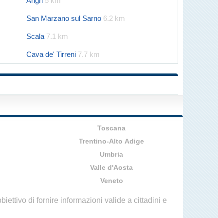
Angri
5 km
San Marzano sul Sarno
6.2 km
Scala
7.1 km
Cava de' Tirreni
7.7 km
Toscana
Trentino-Alto Adige
Umbria
Valle d'Aosta
Veneto
ettivo di fornire informazioni valide a cittadini e