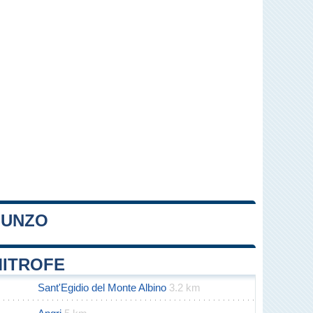
IUNZO
Leaflet
|
Map data ©
OpenStreetMap
contributors
MITROFE
Sant'Egidio del Monte Albino
3.2 km