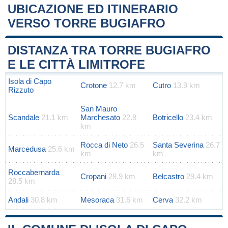
UBICAZIONE ED ITINERARIO
VERSO TORRE BUGIAFRO
Leaflet
|
Map data ©
OpenStreetMap
contributors
+
DISTANZA TRA TORRE BUGIAFRO
−
E LE CITTÀ LIMITROFE
Isola di Capo
Crotone
12.7 km
Cutro
13.9 km
Rizzuto
San Mauro
Scandale
21.1 km
Marchesato
22.8
Botricello
23.4 km
km
Rocca di Neto
26.5
Santa Severina
26.7
Marcedusa
25.6 km
km
km
Roccabernarda
Cropani
28.9 km
Belcastro
29.4 km
28.5 km
Andali
30.8 km
Mesoraca
31.6 km
Cerva
32.2 km