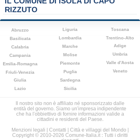
IL COMUNE DI ISOLA DI CAPO
RIZZUTO
Liguria
Toscana
Abruzzo
Lombardia
Trentino-Alto
Basilicata
Adige
Marche
Calabria
Umbria
Molise
Campania
Valle d'Aosta
Piemonte
Emilia-Romagna
Veneto
Puglia
Friuli-Venezia
Giulia
Sardegna
Lazio
Sicilia
Il nostro sito non è affiliato né sponsorizzato dalle
entità del governo. Siamo un'impresa indipendente
che ha l'obbiettivo di fornire informazioni valide a
cittadini e residenti del Paese.
Menzioni legali
|
Contatti
|
Città e villaggi del Mondo
|
Copyright © 2010-2026 Comune-Italia.it : Tutti i diritti