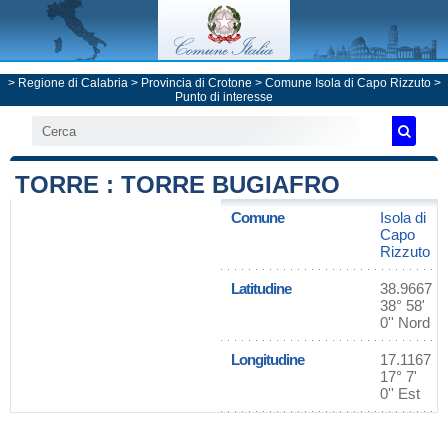
>
Regione di Calabria
>
Provincia di Crotone
>
Comune Isola di Capo Rizzuto
>
Punto di interesse
TORRE : TORRE BUGIAFRO
Comune
Isola di
Capo
Rizzuto
Latitudine
38.9667
38° 58'
0'' Nord
Longitudine
17.1167
17° 7'
0'' Est