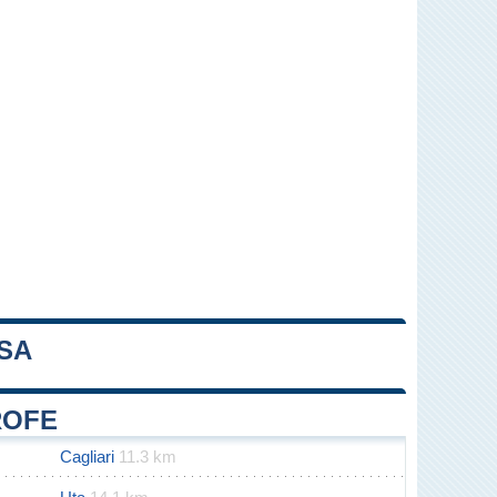
SSA
Leaflet
|
Map data ©
OpenStreetMap
contributors
ROFE
Cagliari
11.3 km