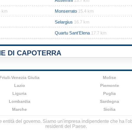
Assemini
13.7 km
6 km
Monserrato
15.4 km
Selargius
16.7 km
Quartu Sant'Elena
17.7 km
NE DI CAPOTERRA
Friuli-Venezia Giulia
Molise
Lazio
Piemonte
Liguria
Puglia
Lombardia
Sardegna
Marche
Sicilia
lle entità del governo. Siamo un'impresa indipendente che ha l'obbi
residenti del Paese.