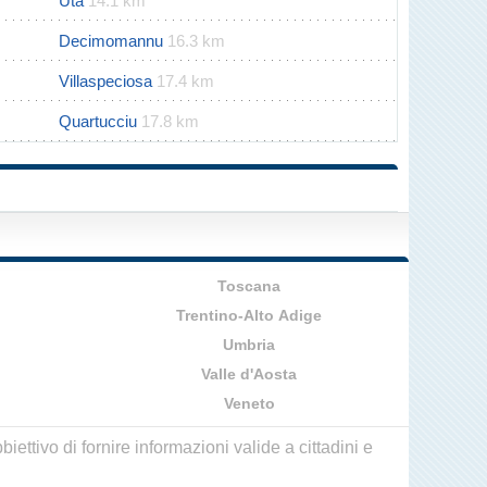
Uta
14.1 km
Decimomannu
16.3 km
Villaspeciosa
17.4 km
Quartucciu
17.8 km
Toscana
Trentino-Alto Adige
Umbria
Valle d'Aosta
Veneto
ettivo di fornire informazioni valide a cittadini e