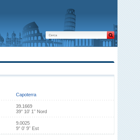
Capoterra
39.1669
39° 10' 1'' Nord
9.0025
9° 0' 9'' Est