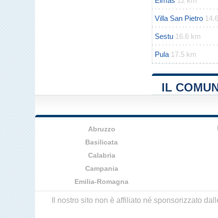
Elmas
12 km
Villa San Pietro
14.
Sestu
16.6 km
Pula
17.5 km
IL COMU
Abruzzo
Basilicata
Calabria
Campania
Emilia-Romagna
Il nostro sito non è affiliato né sponsorizzato da