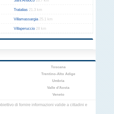
Sant'Antioco
16.7 km
Tratalias
21.3 km
Villamassargia
25.1 km
Villaperuccio
28 km
Toscana
Trentino-Alto Adige
Umbria
Valle d'Aosta
Veneto
ettivo di fornire informazioni valide a cittadini e