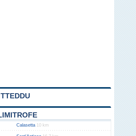
ITTEDDU
Leaflet
|
Map data ©
OpenStreetMap
contributors
LIMITROFE
Calasetta
10 km