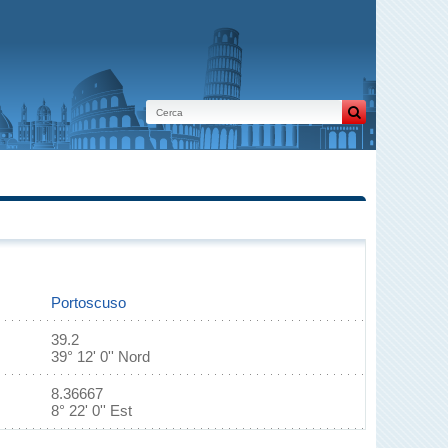
Portoscuso
39.2
39° 12' 0'' Nord
8.36667
8° 22' 0'' Est