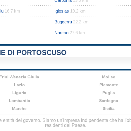
Carbonia
13.9 km
iu
16.7 km
Iglesias
19.2 km
Buggerru
22.2 km
Narcao
27.6 km
NE DI PORTOSCUSO
Friuli-Venezia Giulia
Molise
Lazio
Piemonte
Liguria
Puglia
Lombardia
Sardegna
Marche
Sicilia
lle entità del governo. Siamo un'impresa indipendente che ha l'obbi
residenti del Paese.