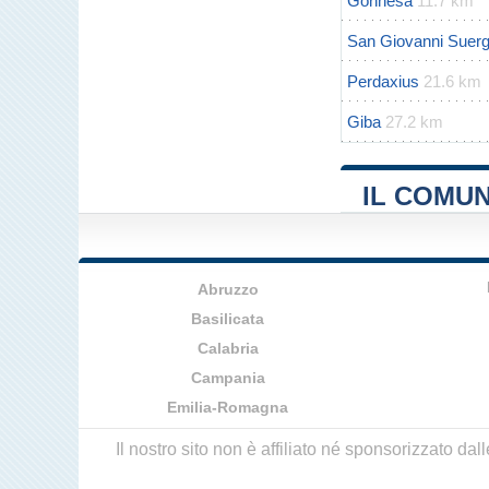
Gonnesa
11.7 km
San Giovanni Suerg
Perdaxius
21.6 km
Giba
27.2 km
IL COMU
Abruzzo
Basilicata
Calabria
Campania
Emilia-Romagna
Il nostro sito non è affiliato né sponsorizzato da