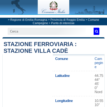
>
Regione di Emilia-Romagna
>
Provincia di Reggio Emilia
>
Comune
Campegine
> Punto di interesse
STAZIONE FERROVIARIA :
STAZIONE VILLA CADÈ
Comune
Cam
pegin
e
Latitudine
44.75
44°
45'
0''
Nord
Longitudine
10.55
10°