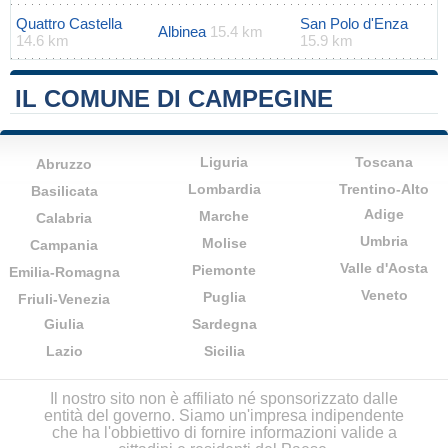
Quattro Castella
San Polo d'Enza
Albinea
15.4 km
14.6 km
15.9 km
IL COMUNE DI CAMPEGINE
Liguria
Toscana
Abruzzo
Lombardia
Trentino-Alto
Basilicata
Adige
Marche
Calabria
Umbria
Molise
Campania
Valle d'Aosta
Piemonte
Emilia-Romagna
Veneto
Puglia
Friuli-Venezia
Giulia
Sardegna
Lazio
Sicilia
Il nostro sito non è affiliato né sponsorizzato dalle
entità del governo. Siamo un'impresa indipendente
che ha l'obbiettivo di fornire informazioni valide a