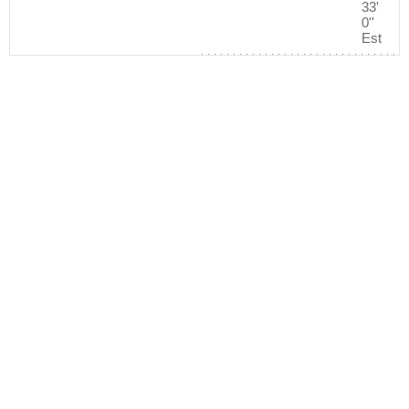
33'
0''
Est