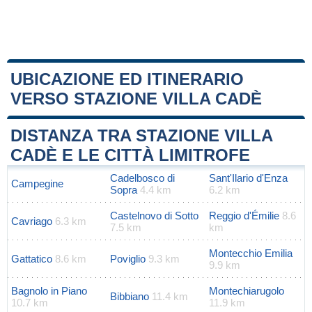
UBICAZIONE ED ITINERARIO
VERSO STAZIONE VILLA CADÈ
Leaflet
|
Map data ©
OpenStreetMap
contributors
+
DISTANZA TRA STAZIONE VILLA
−
CADÈ E LE CITTÀ LIMITROFE
Cadelbosco di
Sant'Ilario d'Enza
Campegine
Sopra
4.4 km
6.2 km
Castelnovo di Sotto
Reggio d'Émilie
8.6
Cavriago
6.3 km
7.5 km
km
Montecchio Emilia
Gattatico
8.6 km
Poviglio
9.3 km
9.9 km
Bagnolo in Piano
Montechiarugolo
Bibbiano
11.4 km
10.7 km
11.9 km