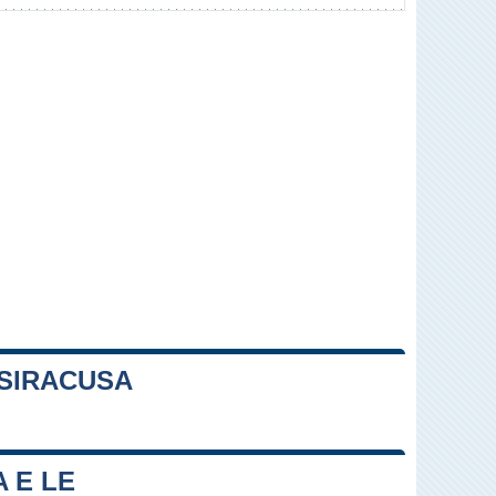
 SIRACUSA
Leaflet
|
Map data ©
OpenStreetMap
contributors
 E LE