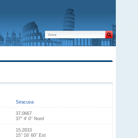
Siracusa
37.0667
37° 4' 0'' Nord
15.2833
15° 16' 60'' Est