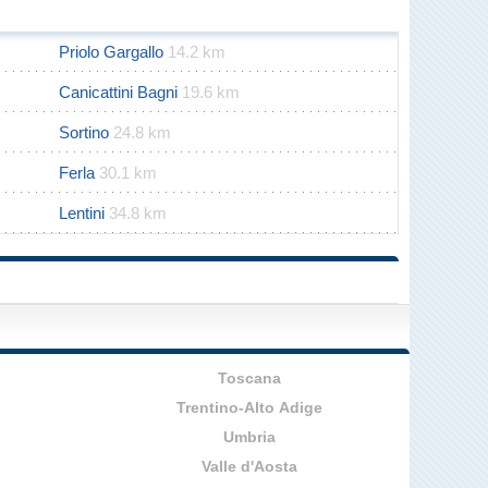
Priolo Gargallo
14.2 km
Canicattini Bagni
19.6 km
Sortino
24.8 km
Ferla
30.1 km
Lentini
34.8 km
Toscana
Trentino-Alto Adige
Umbria
Valle d'Aosta