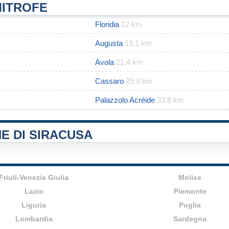
MITROFE
Floridia
12 km
Augusta
19.1 km
Avola
21.4 km
Cassaro
29.8 km
Palazzolo Acréide
33.8 km
E DI SIRACUSA
Friuli-Venezia Giulia
Molise
Lazio
Piemonte
Liguria
Puglia
Lombardia
Sardegna