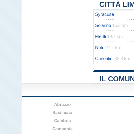
CITTÀ LI
Syracuse
Solarino
15.3 km
Melilli
19.7 km
Noto
27.1 km
Carlentini
33.3 km
IL COMUN
Abruzzo
Basilicata
Calabria
Campania