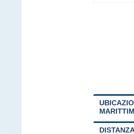
UBICAZIO
MARITTI
+
DISTANZA
−