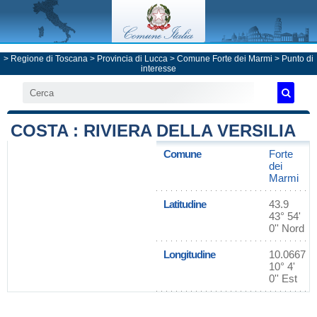
>
Regione di Toscana
>
Provincia di Lucca
>
Comune Forte dei Marmi
> Punto di
interesse
COSTA : RIVIERA DELLA VERSILIA
Comune
Forte
dei
Marmi
Latitudine
43.9
43° 54'
0'' Nord
Longitudine
10.0667
10° 4'
0'' Est