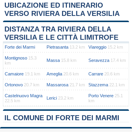
UBICAZIONE ED ITINERARIO
VERSO RIVIERA DELLA VERSILIA
Leaflet
|
Map data ©
OpenStreetMap
contributors
+
DISTANZA TRA RIVIERA DELLA
−
VERSILIA E LE CITTÀ LIMITROFE
Forte dei Marmi
Pietrasanta
13.2 km
Viareggio
15.2 km
Montignoso
15.3
Massa
15.8 km
Seravezza
17.4 km
km
Camaiore
19.1 km
Ameglia
20.6 km
Carrare
20.6 km
Ortonovo
20.7 km
Massarosa
21.7 km
Stazzema
22.1 km
Castelnuovo Magra
Porto Venere
25.1
Lerici
23.2 km
22.5 km
km
IL COMUNE DI FORTE DEI MARMI