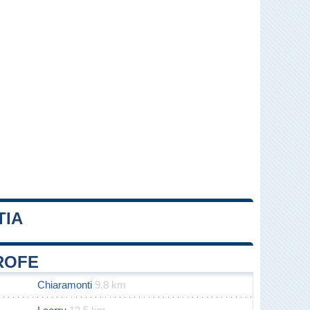
TIA
Leaflet
|
Map data ©
OpenStreetMap
contributors
TROFE
Chiaramonti
9.8 km