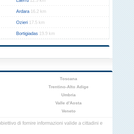
Laerru
12.5 km
Ardara
16.2 km
Ozieri
17.5 km
Bortigiadas
19.9 km
Toscana
Trentino-Alto Adige
Umbria
Valle d'Aosta
Veneto
ettivo di fornire informazioni valide a cittadini e