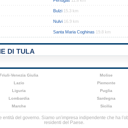
Perfugas
11.8 km
Bulzi
15.3 km
Nulvi
16.9 km
Santa Maria Coghinas
19.8 km
E DI TULA
Friuli-Venezia Giulia
Molise
Lazio
Piemonte
Liguria
Puglia
Lombardia
Sardegna
Marche
Sicilia
lle entità del governo. Siamo un'impresa indipendente che ha l'obbi
residenti del Paese.