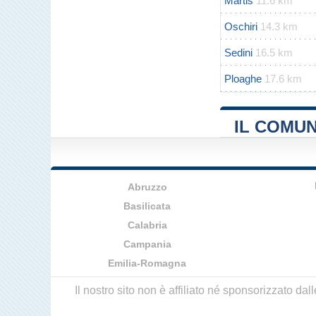
Martis
11.6 km
Oschiri
14.3 km
Sedini
16.5 km
Ploaghe
17.6 km
IL COMUN
Abruzzo
Basilicata
Calabria
Campania
Emilia-Romagna
Il nostro sito non è affiliato né sponsorizzato da