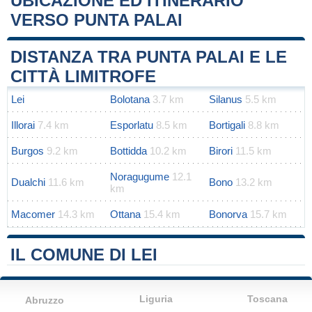
UBICAZIONE ED ITINERARIO
VERSO PUNTA PALAI
Leaflet
|
Map data ©
OpenStreetMap
contributors
+
DISTANZA TRA PUNTA PALAI E LE
−
CITTÀ LIMITROFE
Lei
Bolotana
3.7 km
Silanus
5.5 km
Illorai
7.4 km
Esporlatu
8.5 km
Bortigali
8.8 km
Burgos
9.2 km
Bottidda
10.2 km
Birori
11.5 km
Noragugume
12.1
Dualchi
11.6 km
Bono
13.2 km
km
Macomer
14.3 km
Ottana
15.4 km
Bonorva
15.7 km
IL COMUNE DI LEI
Liguria
Toscana
Abruzzo