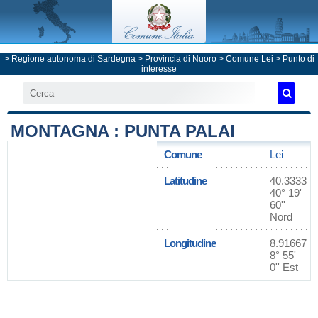
>
Regione autonoma di Sardegna
>
Provincia di Nuoro
>
Comune Lei
> Punto di
interesse
MONTAGNA : PUNTA PALAI
Comune
Lei
Latitudine
40.3333
40° 19'
60''
Nord
Longitudine
8.91667
8° 55'
0'' Est