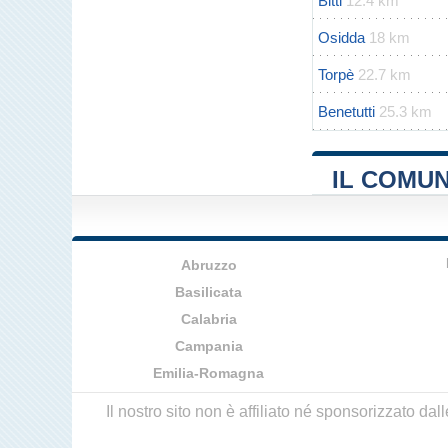
Bitti
12.4 km
Osidda
18 km
Torpè
22.7 km
Benetutti
25.3 km
IL COMUN
Abruzzo
Basilicata
Calabria
Campania
Emilia-Romagna
Il nostro sito non è affiliato né sponsorizzato da