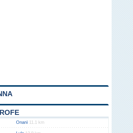
NNA
Leaflet
|
Map data ©
OpenStreetMap
contributors
TROFE
Onanì
11.1 km