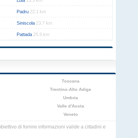
Lula
13.9 km
Padru
22.1 km
Siniscola
23.7 km
Pattada
25.9 km
Toscana
Trentino-Alto Adige
Umbria
Valle d'Aosta
Veneto
ettivo di fornire informazioni valide a cittadini e