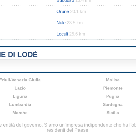
Buddusò
13.4 km
Orune
20.1 km
Nule
23.5 km
Loculi
25.6 km
E DI LODÈ
Friuli-Venezia Giulia
Molise
Lazio
Piemonte
Liguria
Puglia
Lombardia
Sardegna
Marche
Sicilia
lle entità del governo. Siamo un'impresa indipendente che ha l'obbi
residenti del Paese.