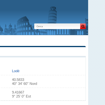
Lodè
40.5833
40° 34' 60'' Nord
9.41667
9° 25' 0'' Est